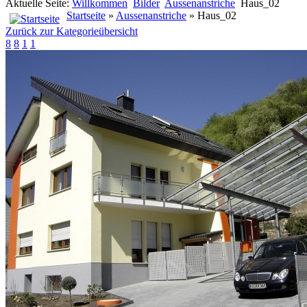
Aktuelle Seite:
Willkommen
Bilder
Aussenanstriche
Haus_02
Startseite
»
Aussenanstriche
» Haus_02
Zurück zur Kategorieübersicht
8
8
1
1